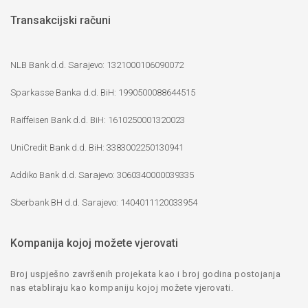
Transakcijski računi
NLB Bank d.d. Sarajevo: 1321000106090072
Sparkasse Banka d.d. BiH: 1990500088644515
Raiffeisen Bank d.d. BiH: 1610250001320023
UniCredit Bank d.d. BiH: 3383002250130941
Addiko Bank d.d. Sarajevo: 3060340000039335
Sberbank BH d.d. Sarajevo: 1404011120033954
Kompanija kojoj možete vjerovati
Broj uspješno završenih projekata kao i broj godina postojanja
nas etabliraju kao kompaniju kojoj možete vjerovati.