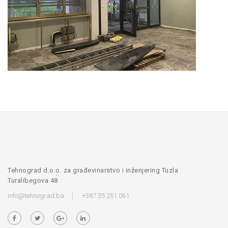
Tehnograd d.o.o. za građevinarstvo i inženjering Tuzla
Turalibegova 48
info@tehnograd.ba
+387 35 251 061