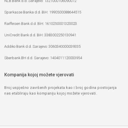
NLB Bank d.d. Sarajevo: 1321000106090072
Sparkasse Banka d.d. BiH: 1990500088644515
Raiffeisen Bank d.d. BiH: 1610250001320023
UniCredit Bank d.d. BiH: 3383002250130941
Addiko Bank d.d. Sarajevo: 3060340000039335
Sberbank BH d.d. Sarajevo: 1404011120033954
Kompanija kojoj možete vjerovati
Broj uspješno završenih projekata kao i broj godina postojanja
nas etabliraju kao kompaniju kojoj možete vjerovati.