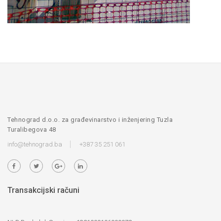
Tehnograd d.o.o. za građevinarstvo i inženjering Tuzla
Turalibegova 48
info@tehnograd.ba
+387 35 251 061
Transakcijski računi