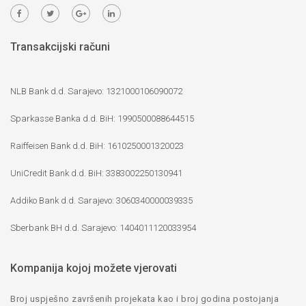
Transakcijski računi
NLB Bank d.d. Sarajevo: 1321000106090072
Sparkasse Banka d.d. BiH: 1990500088644515
Raiffeisen Bank d.d. BiH: 1610250001320023
UniCredit Bank d.d. BiH: 3383002250130941
Addiko Bank d.d. Sarajevo: 3060340000039335
Sberbank BH d.d. Sarajevo: 1404011120033954
Kompanija kojoj možete vjerovati
Broj uspješno završenih projekata kao i broj godina postojanja