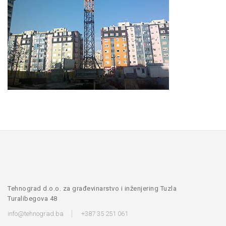
Tehnograd d.o.o. za građevinarstvo i inženjering Tuzla
Turalibegova 48
info@tehnograd.ba
+387 35 251 061