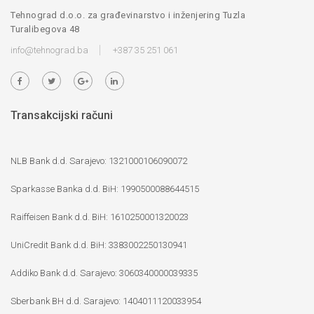
Tehnograd d.o.o. za građevinarstvo i inženjering Tuzla
Turalibegova 48
info@tehnograd.ba
+387 35 251 061
Transakcijski računi
NLB Bank d.d. Sarajevo: 1321000106090072
Sparkasse Banka d.d. BiH: 1990500088644515
Raiffeisen Bank d.d. BiH: 1610250001320023
UniCredit Bank d.d. BiH: 3383002250130941
Addiko Bank d.d. Sarajevo: 3060340000039335
Sberbank BH d.d. Sarajevo: 1404011120033954