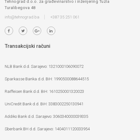
Tehnograd d.o.o. za građevinarstvo i inženjering Tuzla
Turalibegova 48
info@tehnograd.ba
+387 35 251 061
Transakcijski računi
NLB Bank d.d. Sarajevo: 1321000106090072
Sparkasse Banka d.d. BiH: 1990500088644515
Raiffeisen Bank d.d. BiH: 1610250001320023
UniCredit Bank d.d. BiH: 3383002250130941
Addiko Bank d.d. Sarajevo: 3060340000039335
Sberbank BH d.d. Sarajevo: 1404011120033954