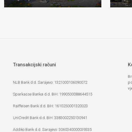
Transakcijski računi
K
Br
NLB Bank d.d. Sarajevo: 1321000106090072
po
vj
Sparkasse Banka d.d. BiH: 1990500088644515
Raiffeisen Bank d.d. BiH: 1610250001320023
UniCredit Bank d.d. BiH: 3383002250130941
Addiko Bank d.d. Sarajevo: 3060340000039335