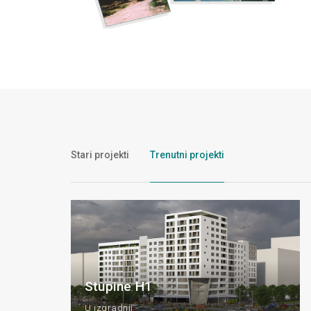
Stari projekti
Trenutni projekti
Stupine H1
U izgradnji