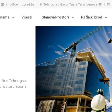
info@tehnograd.ba
Tehnograd d.o.o. Tuzla Turalibegova 48
 nama
Vijesti
Stanovi/Prostori
PJ Šićki brod
ta čine Tehnograd
a prostoru Bosne