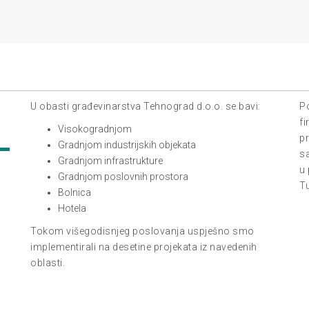
U obasti građevinarstva Tehnograd d.o.o. se bavi:
Po
fi
Visokogradnjom
pr
Gradnjom industrijskih objekata
s
Gradnjom infrastrukture
u
Gradnjom poslovnih prostora
Tu
Bolnica
Hotela
Tokom višegodisnjeg poslovanja uspješno smo
implementirali na desetine projekata iz navedenih
oblasti.