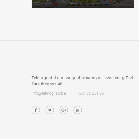
Tehnograd d.o.o. za građevinarstvo i inženjering Tuzla
Turalibegova 48
info@tehnograd.ba
+387 35 251 061