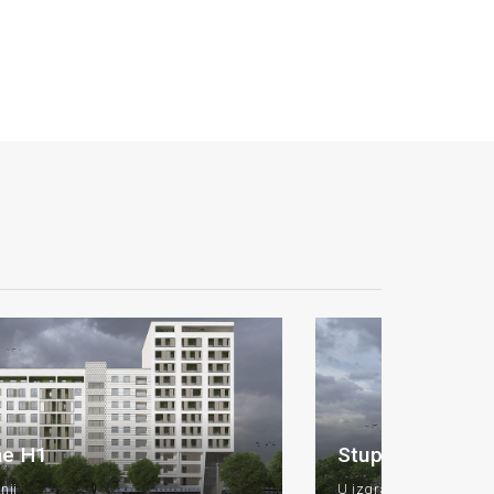
ne H1
Stupine H1
nji
U izgradnji