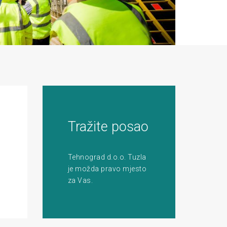
Tražite posao
Tehnograd d.o.o. Tuzla
je možda pravo mjesto
za Vas.