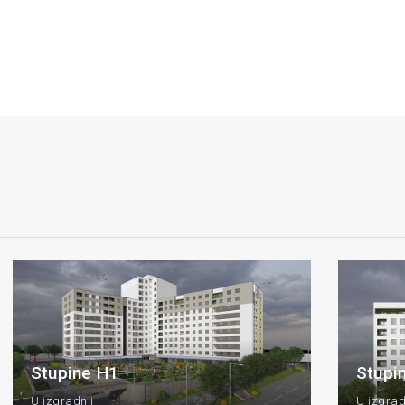
Stupine H1
Stupi
U izgradnji
U izgrad