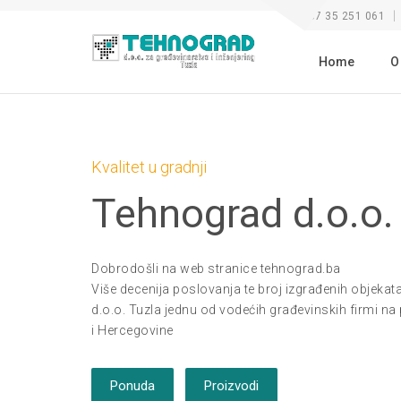
+387 35 251 061
Home
O
Kvalitet u gradnji
Tehnograd d.o.o.
Dobrodošli na web stranice tehnograd.ba
Više decenija poslovanja te broj izgrađenih objeka
d.o.o. Tuzla jednu od vodećih građevinskih firmi n
i Hercegovine
Ponuda
Proizvodi