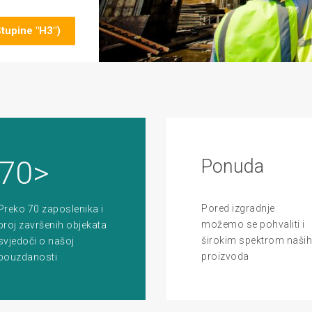
Stupine "H3")
70>
Ponuda
Pored izgradnje
Preko 70 zaposlenika i
možemo se pohvaliti i
broj završenih objekata
širokim spektrom naših
svjedoči o našoj
proizvoda
pouzdanosti