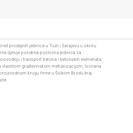
red prodajnih jedinica u Tuzli i Sarajevu u okviru
rme djeluje posebna poslovna jedinica za
oizvodnju i transport betona i betonskih elemenata,
a vlastitom građevinskom mehanizacijom, locirana
 proizvodnom krugu firme u Šićkom Brodu kraj
zle.