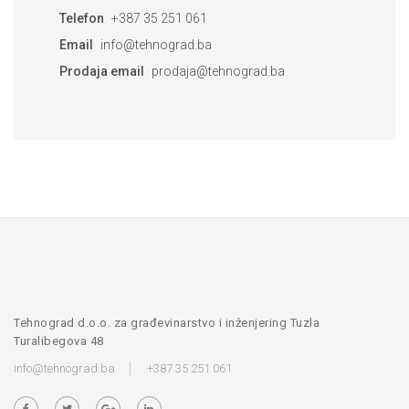
Telefon
+387 35 251 061
Email
info@tehnograd.ba
Prodaja email
prodaja@tehnograd.ba
Tehnograd d.o.o. za građevinarstvo i inženjering Tuzla
Turalibegova 48
info@tehnograd.ba
+387 35 251 061