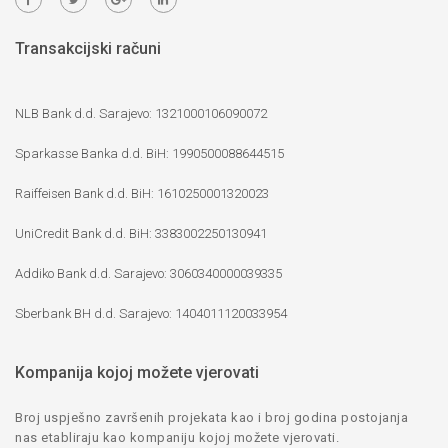
Transakcijski računi
NLB Bank d.d. Sarajevo: 1321000106090072
Sparkasse Banka d.d. BiH: 1990500088644515
Raiffeisen Bank d.d. BiH: 1610250001320023
UniCredit Bank d.d. BiH: 3383002250130941
Addiko Bank d.d. Sarajevo: 3060340000039335
Sberbank BH d.d. Sarajevo: 1404011120033954
Kompanija kojoj možete vjerovati
Broj uspješno završenih projekata kao i broj godina postojanja
nas etabliraju kao kompaniju kojoj možete vjerovati.