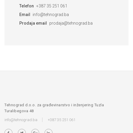
Telefon
+387 35 251 061
Email
info@tehnograd.ba
Prodaja email
prodaja@tehnograd.ba
Tehnograd d.o.o. za građevinarstvo i inženjering Tuzla
Turalibegova 48
info@tehnograd.ba
+387 35 251 061