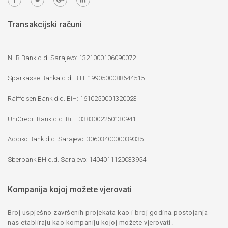
Transakcijski računi
NLB Bank d.d. Sarajevo: 1321000106090072
Sparkasse Banka d.d. BiH: 1990500088644515
Raiffeisen Bank d.d. BiH: 1610250001320023
UniCredit Bank d.d. BiH: 3383002250130941
Addiko Bank d.d. Sarajevo: 3060340000039335
Sberbank BH d.d. Sarajevo: 1404011120033954
Kompanija kojoj možete vjerovati
Broj uspješno završenih projekata kao i broj godina postojanja
nas etabliraju kao kompaniju kojoj možete vjerovati.