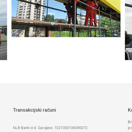
Transakcijski računi
K
Br
NLB Bank d.d. Sarajevo: 1321000106090072
po