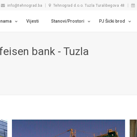
info@tehnograd.ba
Tehnograd d.o.o. Tuzla Turalibegova 48
 nama
Vijesti
Stanovi/Prostori
PJ Šićki brod
feisen bank - Tuzla