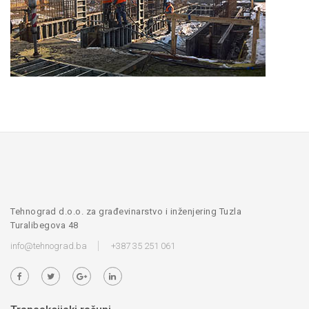
Tehnograd d.o.o. za građevinarstvo i inženjering Tuzla
Turalibegova 48
info@tehnograd.ba
+387 35 251 061