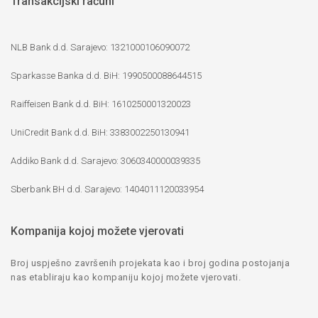
Transakcijski računi
NLB Bank d.d. Sarajevo: 1321000106090072
Sparkasse Banka d.d. BiH: 1990500088644515
Raiffeisen Bank d.d. BiH: 1610250001320023
UniCredit Bank d.d. BiH: 3383002250130941
Addiko Bank d.d. Sarajevo: 3060340000039335
Sberbank BH d.d. Sarajevo: 1404011120033954
Kompanija kojoj možete vjerovati
Broj uspješno završenih projekata kao i broj godina postojanja
nas etabliraju kao kompaniju kojoj možete vjerovati.