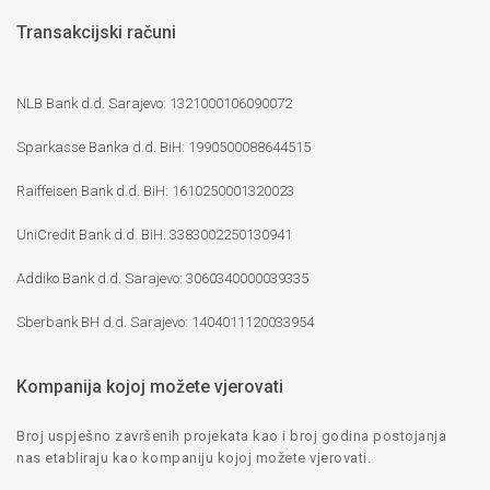
Transakcijski računi
NLB Bank d.d. Sarajevo: 1321000106090072
Sparkasse Banka d.d. BiH: 1990500088644515
Raiffeisen Bank d.d. BiH: 1610250001320023
UniCredit Bank d.d. BiH: 3383002250130941
Addiko Bank d.d. Sarajevo: 3060340000039335
Sberbank BH d.d. Sarajevo: 1404011120033954
Kompanija kojoj možete vjerovati
Broj uspješno završenih projekata kao i broj godina postojanja
nas etabliraju kao kompaniju kojoj možete vjerovati.