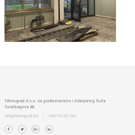
Tehnograd d.o.o. za građevinarstvo i inženjering Tuzla
Turalibegova 48
info@tehnograd.ba
+387 35 251 061