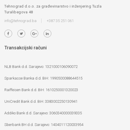
Tehnograd d.o.o. za građevinarstvo i inženjering Tuzla
Turalibegova 48
info@tehnograd.ba
+387 35 251 061
Transakcijski računi
NLB Bank d.d. Sarajevo: 1321000106090072
Sparkasse Banka d.d. BiH: 1990500088644515
Raiffeisen Bank d.d. BiH: 1610250001320023
UniCredit Bank d.d. BiH: 3383002250130941
Addiko Bank d.d. Sarajevo: 3060340000039335
Sberbank BH d.d. Sarajevo: 1404011120033954